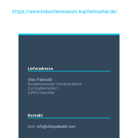
https://www.industriemuseum-kupfermuehle.de/
Lieferadresse
Oles Pakkebil
Kundennummer Vorname Name
Zur Kupfermühle 3
24955 Harrislee
Kontakt
Mail:
info@olespakkebil.com