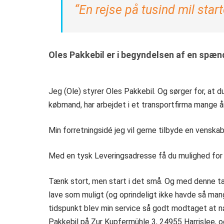
“En rejse på tusind mil star
Oles Pakkebil er i begyndelsen af en spæn
Jeg (Ole) styrer Oles Pakkebil. Og sørger for, at d
købmand, har arbejdet i et transportfirma mange år
Min forretningsidé jeg vil gerne tilbyde en venskab
Med en tysk Leveringsadresse få du mulighed for 
Tænk stort, men start i det små. Og med denne ta
lave som muligt (og oprindeligt ikke havde så man
tidspunkt blev min service så godt modtaget at næ
Pakkebil på Zur Kupfermühle 3, 24955 Harrislee, og j