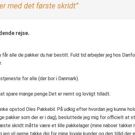
ter med det første skridt”
dende rejse.
u får alle de pakker du har bestilt. Fuld tid arbejder jeg hos Da
.
stjeneste for alle (der bor i Danmark).
at spare mange penge.Det er nemt og lovligt tilladt.
nke opstod Oles Pakkebil. På udkig efter hvordan jeg kunne hol
ge pakker som der er i dag), besluttede jeg mig for officielt at
ste skridt måtte være et lille pakkelager (mine naboer takker mi
eg vil gerne takke dig for mine loyale kunder og den tillid der er