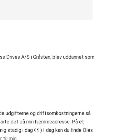
nfoss Drives A/S i Gråsten, blev uddannet som
de udgifterne og driftsomkostningerne så
 starte det på min hjemmeadresse. På et
g stadig i dag 🙂 ) I dag kan du finde Oles
 til mig.